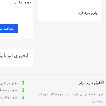
موجود در انبار
لوازم مرغداری
مشاهده م
بستن
آبخوری اتوماتی
دفتر مرکزی : ت
شماره همراه: 9636710
فروشگاه اینترنتی فارم ابزار، فروشگاه تجهیزات
شماره ثابت: 166122219
مرغداری