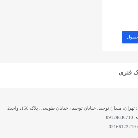
حصول
ک فنری
هران، میدان توحید، خیابان توحید ، خیابان طوسی، پلاک 158، واحد2
0912
02