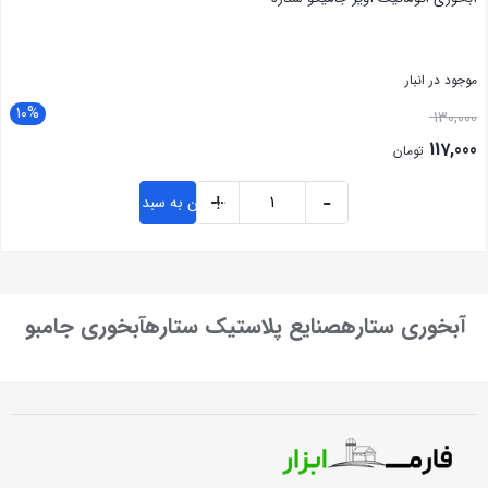
موجود در انبار
10%
130,000
117,000
تومان
+
-
افزودن به سبد خرید
بستن
آبخوری ستارهصنایع پلاستیک ستارهآبخوری جامبو