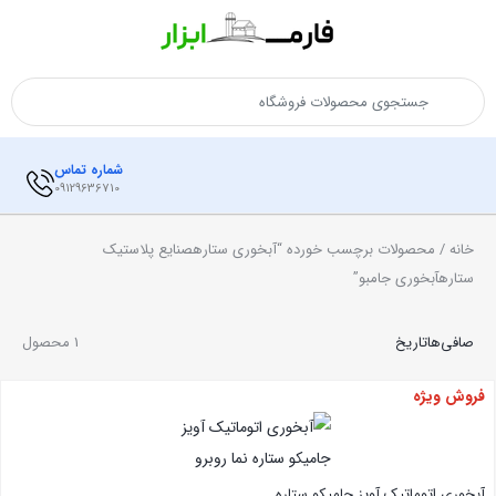
شماره تماس
09129636710
خانه
/ محصولات برچسب خورده “آبخوری ستارهصنایع پلاستیک
ستارهآبخوری جامبو”
صافی‌ها
تاریخ
1 محصول
فروش ویژه
آبخوری اتوماتیک آویز جامیکو ستاره