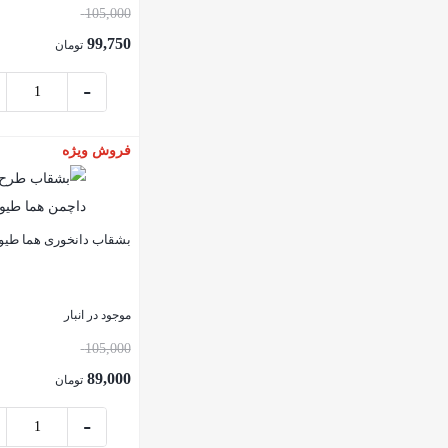
105,000
99,750
تومان
-
فروش ویژه
بستن
بشقاب دانخوری هما طیو
موجود در انبار
105,000
89,000
تومان
-