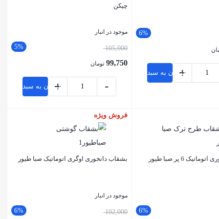
چیکن
موجود در انبار
6%
5%
105,000
ان
99,750
تومان
+
افزودن به سبد خرید
+
-
افزودن به سبد خرید
فروش ویژه
بستن
اتیک 6 پر صبا طیور
بشقاب دانخوری اوگری اتوماتیک صبا طیور
موجود در انبار
6%
6%
102,000