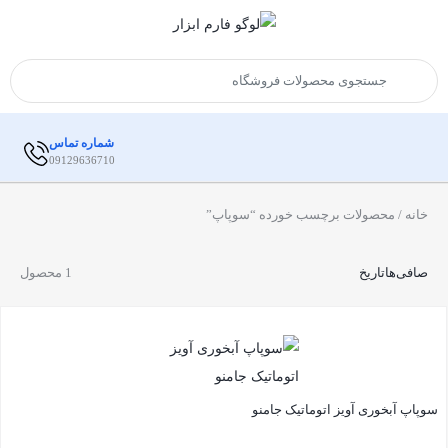
شماره تماس
09129636710
خانه
/ محصولات برچسب خورده “سوپاپ”
صافی‌ها
تاریخ
1 محصول
سوپاپ آبخوری آویز اتوماتیک جامنو