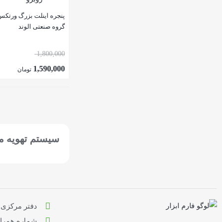
گروه صنعتی الوند
1,800,000
1,590,000
تومان
سیستم تهویه م
دفتر مرکزی : ت
شماره همراه: 9636710