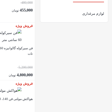
480,000
455,000
تومان
لوازم مرغداری
فروش ویژه
تات
5,200,000
4,800,000
تومان
فروش ویژه
هواکش مولتی فن 140، 3 پره تات