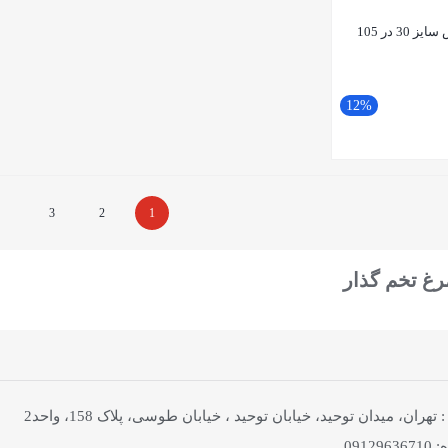
پنجره اینلت بزرگ ورتکس سایز 30 در 105
12%
3
2
1
رغ تخم گذار
هران، میدان توحید، خیابان توحید ، خیابان طوسی، پلاک 158، واحد2
0912