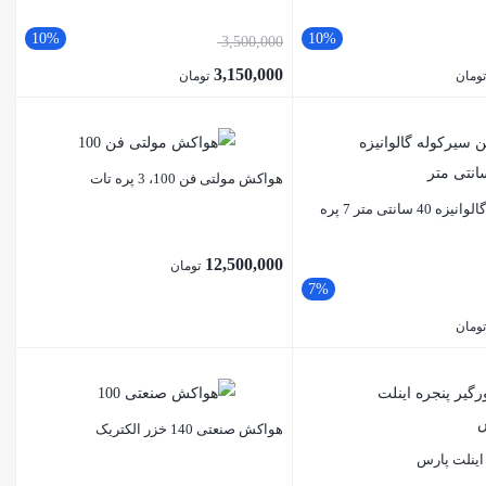
10%
10%
3,500,000
3,150,000
ومان
تومان
هواکش مولتی فن 100، 3 پره تات
فن سیرکوله گالوانیزه 40 سانتی متر 7 پره
12,500,000
تومان
7%
ومان
هواکش صنعتی 140 خزر الکتریک
 اینلت پارس