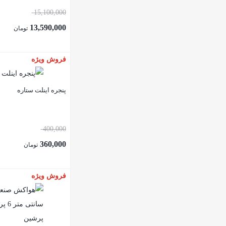
15,100,000
13,590,000
تومان
فروش ویژه
پنجره اینلت ستاره
400,000
360,000
تومان
فروش ویژه