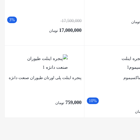
3%
17,500,000
ومان
17,000,000
تومان
ماکسیموم
پنجره اینلت پلی اورتان طیوران صنعت دانژه
10%
759,000
تومان
ان