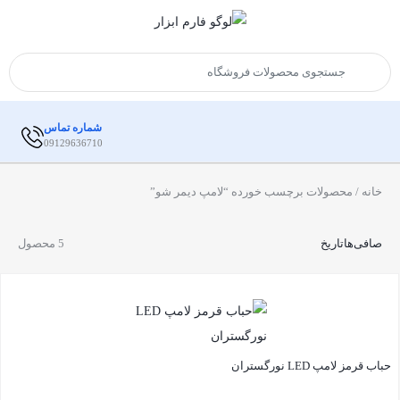
شماره تماس
09129636710
خانه
/ محصولات برچسب خورده “لامپ دیمر شو”
صافی‌ها
تاریخ
5 محصول
حباب قرمز لامپ LED نورگستران