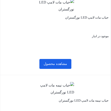
حباب مات لامپ LED نورگستران
موجود در انبار
مشاهده محصول
بستن
حباب نیمه مات لامپ LED نورگستران