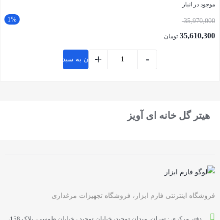
موجود در انبار
1%
35,970,000
35,610,300
تومان
+
-
افزودن به سبد خرید
بستن
هیتر گل خانه ای آویز
فروشگاه اینترنتی فارم ابزار، فروشگاه تجهیزات مرغداری
دفتر مرکزی : تهران، میدان توحید، خیابان توحید ، خیابان طوسی، پلاک 158،