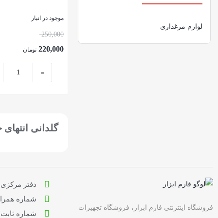
موجود در انبار
لوازم مرغداری
250,000
220,000
تومان
-
بستن
گلدانی انتهای 
دفتر مرکزی : ت
شماره همراه: 9636710
فروشگاه اینترنتی فارم ابزار، فروشگاه تجهیزات
شماره ثابت: 166122219