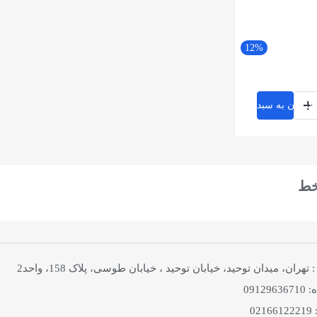
12%
+
افزودن به سبد خرید
خط
هران، میدان توحید، خیابان توحید ، خیابان طوسی، پلاک 158، واحد2
0912
02