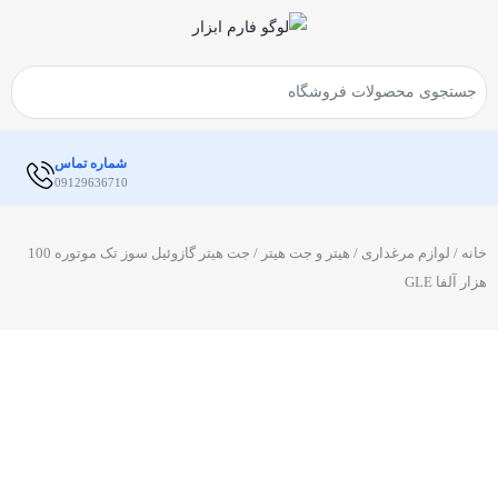
شماره تماس
09129636710
خانه
/
لوازم مرغداری
/
هیتر و جت هیتر
/ جت هیتر گازوئیل سوز تک موتوره 100
هزار آلفا GLE