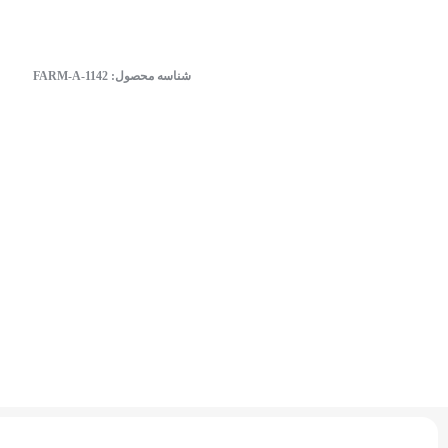
شناسه محصول:
FARM-A-1142