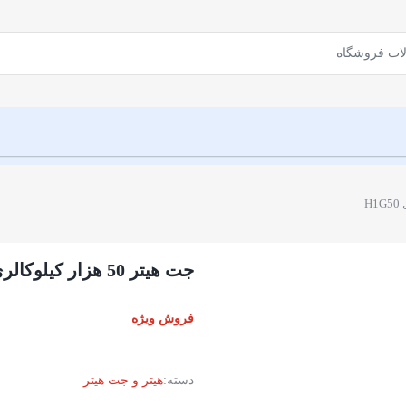
جت هیتر 50 هزار کیلوکالری گازی الوند مدل H1G50
فروش ویژه
دسته:
هیتر و جت هیتر