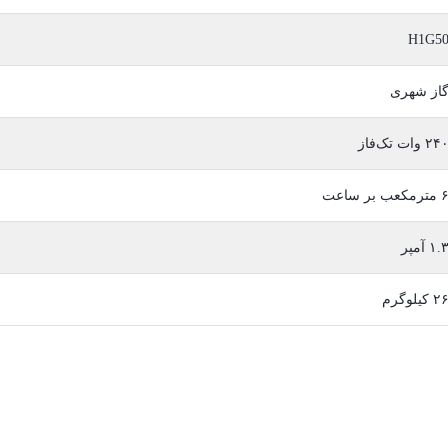
H1G5
از شهری
۲۴ وات تک‌فاز
ترمکعب بر ساعت
۱. آمپر
۲ کیلوگرم