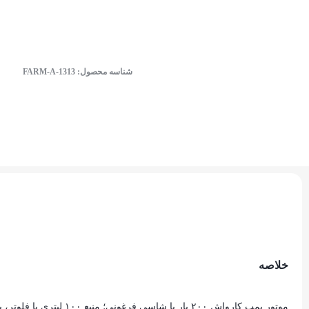
شناسه محصول:
FARM-A-1313
خلاصه
موتور پمپ کارواش ۲۰۰ بار با شاسی فرغونی؛ منبع ۱۰۰ لیتری با فلوتر، پمپ برتولینی، موتور ۷.۵ اسب موتوژن.