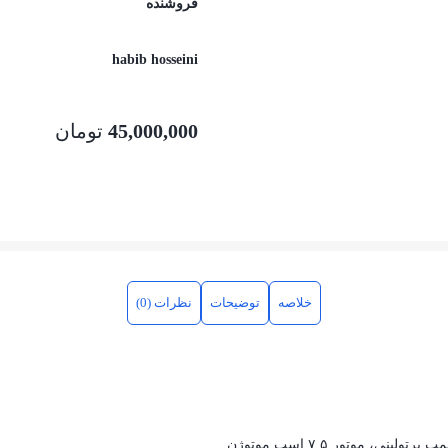
فروشنده
habib hosseini
45,000,000
تومان
خلاصه
توضیحات
نظرات (0)