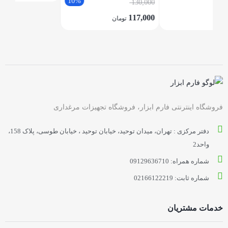
10%
130,000
145,000
تومان
117,000
تومان
فروشگاه اینترنتی فارم ابزار، فروشگاه تجهیزات مرغداری
دفتر مرکزی : تهران، میدان توحید، خیابان توحید ، خیابان طوسی، پلاک 158،
واحد2
شماره همراه: 09129636710
شماره ثابت: 02166122219
خدمات مشتریان