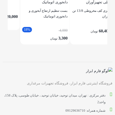
سیلو فلزی کف مخروطی 13/8 تن
بست تنظیم ارتفاع آبخوری و
000
دانخوری اتوماتیک
120,000
تومان
00
18%
4,000
3,300
تومان
فروشگاه اینترنتی فارم ابزار، فروشگاه تجهیزات مرغداری
دفتر مرکزی : تهران، میدان توحید، خیابان توحید ، خیابان طوسی، پلاک 158،
واحد2
شماره همراه: 09129636710