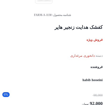
شناسه محصول:
FARM-A-1130
کفشک هدایت زنجیر هاپر
فروش ویژه
دسته:
دانخوری مرغداری
فروشنده
habib hosseini
6%
98,000
92,000
تومان